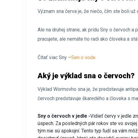
Význam sna červa je, že niečo, čím ste boli už
Ale na druhej strane, ak prídu Sny o červoch a 
pracujete, ale nemáte ho radi ako človeka a stá
Čítať viac Sny –
Sen o vode
Aký je výklad sna o červoch?
Výklad Wormovho sna je, že predstavuje antipat
červoch predstavuje škaredého a človeka s m
Sny o červoch v jedle -
Vidieť červy v jedle zn
úspech. Za posledných pár rokov ste vo svojej 
tým nie sú spokojní. Tento typ ľudí sa vám môž