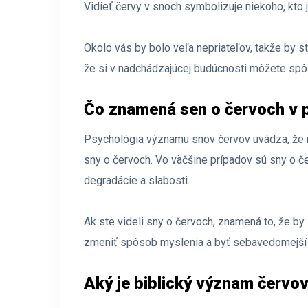
Vidieť červy v snoch symbolizuje niekoho, kto j
Okolo vás by bolo veľa nepriateľov, takže by st
že si v nadchádzajúcej budúcnosti môžete spô
Čo znamená sen o červoch v 
Psychológia významu snov červov uvádza, že m
sny o červoch. Vo väčšine prípadov sú sny o 
degradácie a slabosti.
Ak ste videli sny o červoch, znamená to, že by
zmeniť spôsob myslenia a byť sebavedomejší
Aký je biblický význam červo