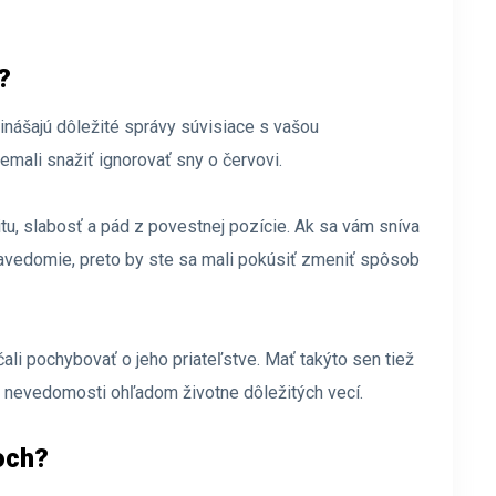
?
inášajú dôležité správy súvisiace s vašou
mali snažiť ignorovať sny o červovi.
tu, slabosť a pád z povestnej pozície. Ak sa vám sníva
avedomie, preto by ste sa mali pokúsiť zmeniť spôsob
ali pochybovať o jeho priateľstve. Mať takýto sen tiež
i v nevedomosti ohľadom životne dôležitých vecí.
och?