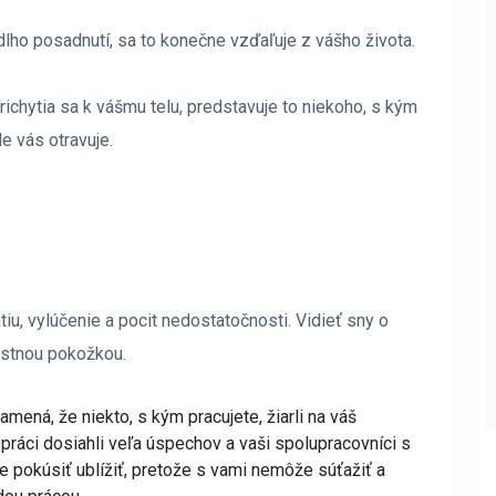
 dlho posadnutí, sa to konečne vzďaľuje z vášho života.
prichytia sa k vášmu telu, predstavuje to niekoho, s kým
le vás otravuje.
iu, vylúčenie a pocit nedostatočnosti. Vidieť sny o
astnou pokožkou.
amená, že niekto, s kým pracujete, žiarli na váš
práci dosiahli veľa úspechov a vaši spolupracovníci s
e pokúsiť ublížiť, pretože s vami nemôže súťažiť a