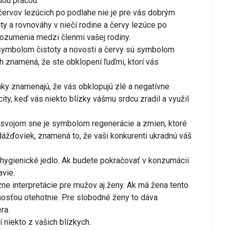
dou prácou.
červov lezúcich po podlahe nie je pre vás dobrým
y a rovnováhy v niečí rodine a červy lezúce po
ozumenia medzi členmi vašej rodiny.
 symbolom čistoty a novosti a červy sú symbolom
ch znamená, že ste obklopení ľuďmi, ktorí vás
ky znamenajú, že vás obklopujú zlé a negatívne
ity, keď vás niekto blízky vášmu srdcu zradil a využil
 svojom sne je symbolom regenerácie a zmien, ktoré
dážďoviek, znamená to, že vaši konkurenti ukradnú váš
hygienické jedlo. Ak budete pokračovať v konzumácii
avie.
zne interpretácie pre mužov aj ženy. Ak má žena tento
osťou otehotnie. Pre slobodné ženy to dáva
ra.
 niekto z vašich blízkych.