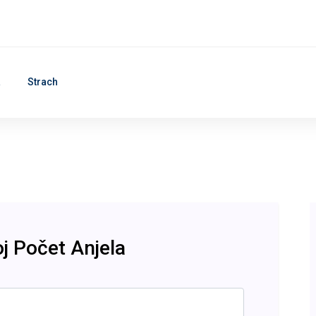
a
Strach
oj Počet Anjela