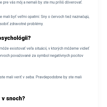
e pre vás môj a nemali by ste mu príliš dôverovať.
e mali byť veľmi opatrní. Sny o červoch tiež naznačujú,
sobiť zdravotné problémy.
psychológii?
ôže existovať veľa situácií, v ktorých môžeme vidieť
červoch považované za symbol negatívnych pocitov
 ste mali veriť v seba. Pravdepodobne by ste mali
v v snoch?