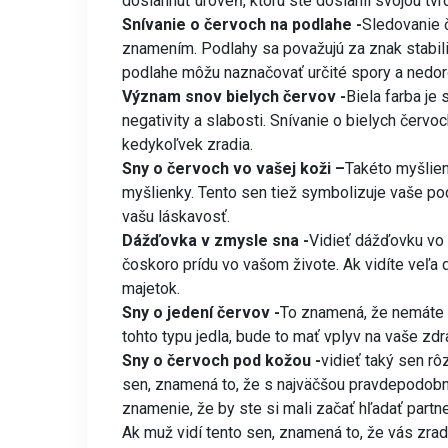
dosiahnuť úroveň, ktorú ste dosiahli svojou tvr
Snívanie o červoch na podlahe -
Sledovanie 
znamením. Podlahy sa považujú za znak stabilit
podlahe môžu naznačovať určité spory a nedor
Význam snov bielych červov -
Biela farba je
negativity a slabosti. Snívanie o bielych červo
kedykoľvek zradia.
Sny o červoch vo vašej koži –
Takéto myšlien
myšlienky. Tento sen tiež symbolizuje vaše poc
vašu láskavosť.
Dážďovka v zmysle sna -
Vidieť dážďovku vo
čoskoro prídu vo vašom živote. Ak vidíte veľa 
majetok.
Sny o jedení červov -
To znamená, že nemáte 
tohto typu jedla, bude to mať vplyv na vaše zdr
Sny o červoch pod kožou -
vidieť taký sen rô
sen, znamená to, že s najväčšou pravdepodobn
znamenie, že by ste si mali začať hľadať partne
Ak muž vidí tento sen, znamená to, že vás zradí