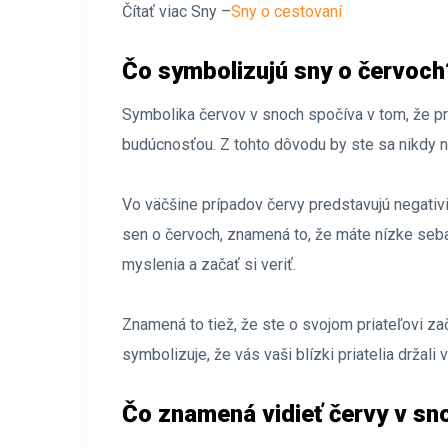
Čítať viac Sny –
Sny o cestovaní
Čo symbolizujú sny o červoch
Symbolika červov v snoch spočíva v tom, že pr
budúcnosťou. Z tohto dôvodu by ste sa nikdy ne
Vo väčšine prípadov červy predstavujú negativi
sen o červoch, znamená to, že máte nízke seb
myslenia a začať si veriť.
Znamená to tiež, že ste o svojom priateľovi zač
symbolizuje, že vás vaši blízki priatelia držal
Čo znamená vidieť červy v sn