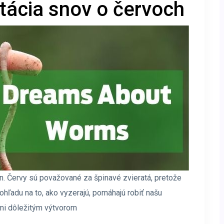
tácia snov o červoch
n. Červy sú považované za špinavé zvieratá, pretože
ohľadu na to, ako vyzerajú, pomáhajú robiť našu
mi dôležitým výtvorom