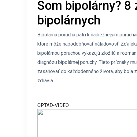
Som bipolárny? 8 
bipolárnych
Bipolárna porucha patrí k najbežnejším poruc
ktoré môže napodobňovať náladovosť. Zďaleka t
bipolárnou poruchou vykazujú zložitú a rozmani
diagnózu bipolárnej poruchy. Tieto príznaky mu
zasahovať do každodenného života, aby bola 
zdravia.
OPTAD-VIDEO