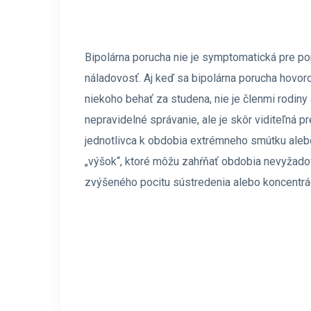
Bipolárna porucha nie je symptomatická pre p
náladovosť. Aj keď sa bipolárna porucha hovoro
niekoho behať za studena, nie je členmi rodin
nepravidelné správanie, ale je skôr viditeľná p
jednotlivca k obdobia extrémneho smútku alebo
„výšok“, ktoré môžu zahŕňať obdobia nevyžadov
zvýšeného pocitu sústredenia alebo koncentrá