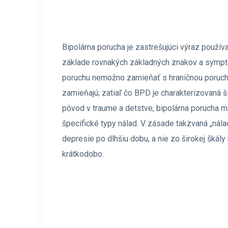
Bipolárna porucha je zastrešujúci výraz používa
základe rovnakých základných znakov a sympt
poruchu nemožno zamieňať s hraničnou porucho
zamieňajú; zatiaľ čo BPD je charakterizovaná š
pôvod v traume a detstve, bipolárna porucha má
špecifické typy nálad. V zásade takzvaná „nál
depresie po dlhšiu dobu, a nie zo širokej šká
krátkodobo.