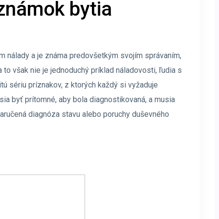
známok bytia
hám nálady a je známa predovšetkým svojím správaním,
o však nie je jednoduchý príklad náladovosti, ľudia s
tú sériu príznakov, z ktorých každý si vyžaduje
sia byť prítomné, aby bola diagnostikovaná, a musia
zaručená diagnóza stavu alebo poruchy duševného