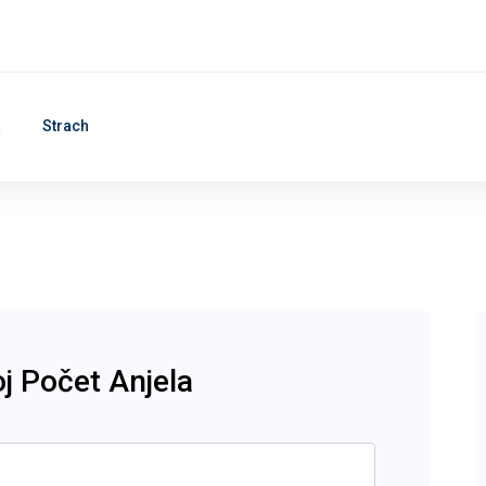
a
Strach
oj Počet Anjela