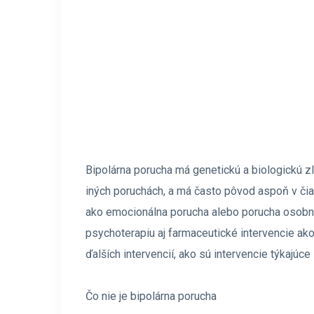
Bipolárna porucha má genetickú a biologickú z
iných poruchách, a má často pôvod aspoň v čias
ako emocionálna porucha alebo porucha osobno
psychoterapiu aj farmaceutické intervencie ak
ďalších intervencií, ako sú intervencie týkajúc
Čo nie je bipolárna porucha