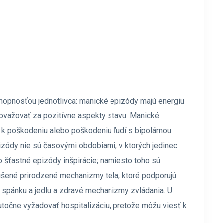
chopnosťou jednotlivca: manické epizódy majú energiu
 považovať za pozitívne aspekty stavu. Manické
 k poškodeniu alebo poškodeniu ľudí s bipolárnou
zódy nie sú časovými obdobiami, v ktorých jedinec
o šťastné epizódy inšpirácie; namiesto toho sú
ušené prirodzené mechanizmy tela, ktoré podporujú
 spánku a jedlu a zdravé mechanizmy zvládania. U
točne vyžadovať hospitalizáciu, pretože môžu viesť k