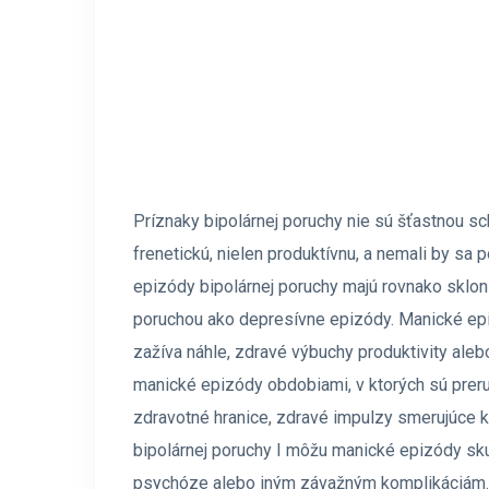
Príznaky bipolárnej poruchy nie sú šťastnou s
frenetickú, nielen produktívnu, a nemali by sa
epizódy bipolárnej poruchy majú rovnako sklon
poruchou ako depresívne epizódy. Manické epi
zažíva náhle, zdravé výbuchy produktivity aleb
manické epizódy obdobiami, v ktorých sú prer
zdravotné hranice, zdravé impulzy smerujúce k
bipolárnej poruchy I môžu manické epizódy sku
psychóze alebo iným závažným komplikáciám.