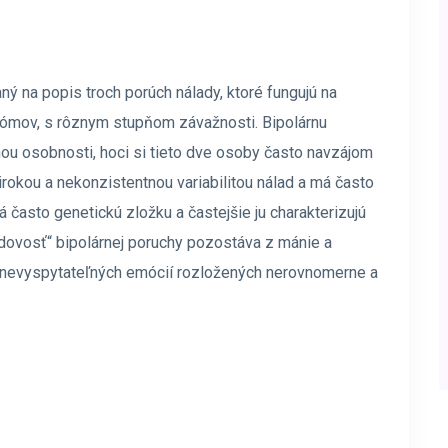
ný na popis troch porúch nálady, ktoré fungujú na
ómov, s rôznym stupňom závažnosti. Bipolárnu
u osobnosti, hoci si tieto dve osoby často navzájom
irokou a nekonzistentnou variabilitou nálad a má často
 často genetickú zložku a častejšie ju charakterizujú
adovosť“ bipolárnej poruchy pozostáva z mánie a
ly nevyspytateľných emócií rozložených nerovnomerne a