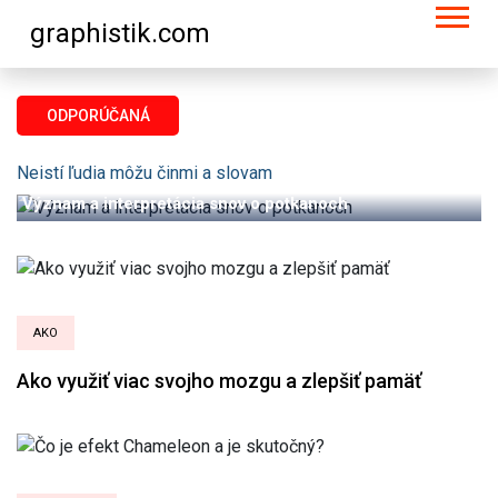
graphistik.com
ODPORÚČANÁ
ANJELSKÉ ČÍSLA
Neistí ľudia môžu činmi a slovami nechať na ostatných trvalé ra
Význam a interpretácia snov o potkanoch
AKO
Ako využiť viac svojho mozgu a zlepšiť pamäť